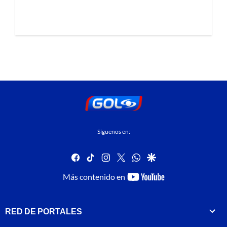
Síguenos en:
facebook
tiktok
instagram
twitter
whatsapp
google
youtube-
Más contenido en
footer
RED DE PORTALES