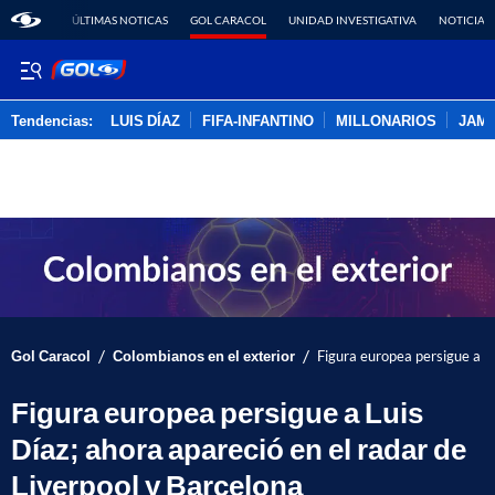
ÚLTIMAS NOTICAS
GOL CARACOL
UNIDAD INVESTIGATIVA
NOTICIAS
Tendencias:
LUIS DÍAZ
FIFA-INFANTINO
MILLONARIOS
JAM
PUBLICIDAD
/
/
Gol Caracol
Colombianos en el exterior
Figura europea persigue a Lu
Figura europea persigue a Luis
Díaz; ahora apareció en el radar de
Liverpool y Barcelona