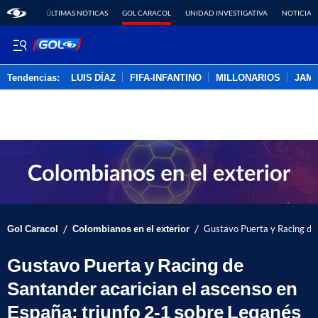
ÚLTIMAS NOTICAS
GOL CARACOL
UNIDAD INVESTIGATIVA
NOTICIAS
Tendencias:
LUIS DÍAZ
FIFA-INFANTINO
MILLONARIOS
JAM
PUBLICIDAD
/
/
Gol Caracol
Colombianos en el exterior
Gustavo Puerta y Racing de 
Gustavo Puerta y Racing de
Santander acarician el ascenso en
España; triunfo 2-1 sobre Leganés