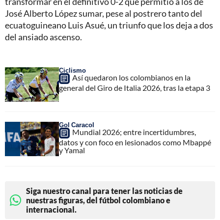
transformar en el definitivo 0-2 que permitió a los de
José Alberto López sumar, pese al postrero tanto del
ecuatoguineano Luis Asué, un triunfo que los deja a dos
del ansiado ascenso.
Ciclismo
Así quedaron los colombianos en la
general del Giro de Italia 2026, tras la etapa 3
Gol Caracol
Mundial 2026; entre incertidumbres,
datos y con foco en lesionados como Mbappé
y Yamal
Siga nuestro canal para tener las noticias de
nuestras figuras, del fútbol colombiano e
internacional.