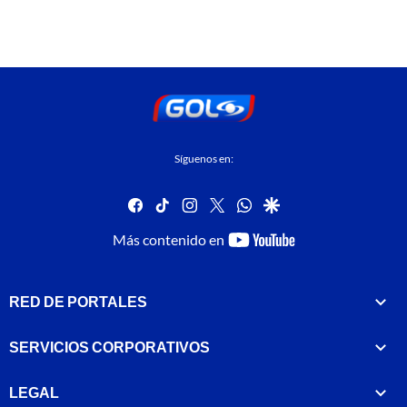
Síguenos en:
facebook
tiktok
instagram
twitter
whatsapp
google
youtube-
Más contenido en
footer
RED DE PORTALES
SERVICIOS CORPORATIVOS
LEGAL