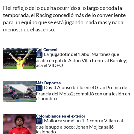
Fiel reflejo de lo que ha ocurrido a lo largo de toda la
temporada, el Racing concedió más de lo conveniente
para un equipo que se está jugando, nada mas y nada
menos, que el ascenso.
Gol Caracol
La 'jugadota' del 'Dibu' Martínez que
acabó en gol de Aston Villa frente al Burnley;
acá el VIDEO
Más Deportes
David Alonso brilló en el Gran Premio de
Francia del Moto2; compitió con una lesión en
el hombro
Colombianos en el exterior
Mallorca sumó un 1-1 contra Villarreal
que le supo a poco; Johan Mojica salió
lesionado