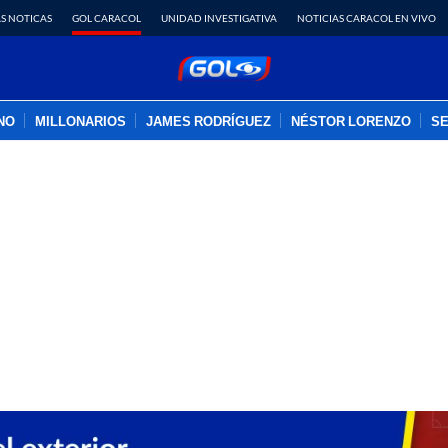
S NOTICAS
GOL CARACOL
UNIDAD INVESTIGATIVA
NOTICIAS CARACOL EN VIVO
INO
MILLONARIOS
JAMES RODRÍGUEZ
NÉSTOR LORENZO
SE
PUBLICIDAD