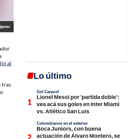
mágenes
ador
a
ió al
Lo último
 tras
zo
Gol Caracol
Lionel Messi por 'partida doble':
vea acá sus goles en Inter Miami
vs. Atlético San Luis
Colombianos en el exterior
Boca Juniors, con buena
actuación de Álvaro Montero, se