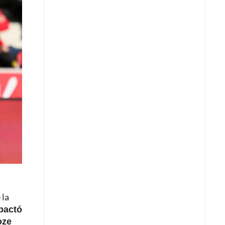
 la
mpactó
oze