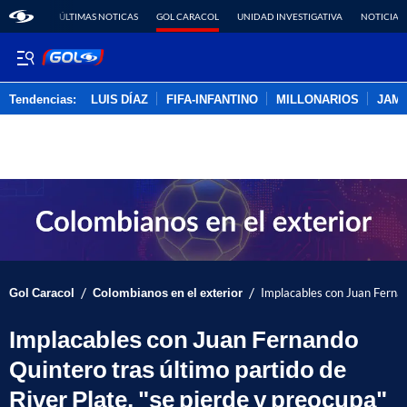
ÚLTIMAS NOTICAS
GOL CARACOL
UNIDAD INVESTIGATIVA
NOTICIAS
Tendencias:
LUIS DÍAZ
FIFA-INFANTINO
MILLONARIOS
JAM
PUBLICIDAD
/
/
Gol Caracol
Colombianos en el exterior
Implacables con Juan Fernan
Implacables con Juan Fernando
Quintero tras último partido de
River Plate, "se pierde y preocupa"