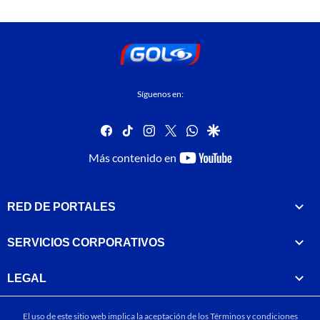
Síguenos en:
facebook
tiktok
instagram
twitter
whatsapp
google
youtube-
Más contenido en
footer
RED DE PORTALES
SERVICIOS CORPORATIVOS
LEGAL
El uso de este sitio web implica la aceptación de los
Términos y condiciones