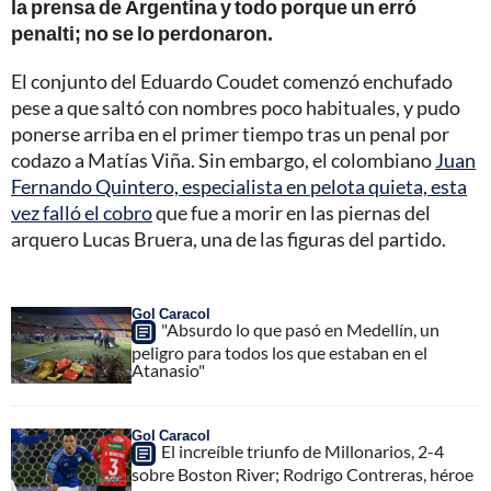
la prensa de Argentina y todo porque un erró
penalti; no se lo perdonaron.
El conjunto del Eduardo Coudet comenzó enchufado
pese a que saltó con nombres poco habituales, y pudo
ponerse arriba en el primer tiempo tras un penal por
codazo a Matías Viña. Sin embargo, el colombiano
Juan
Fernando Quintero, especialista en pelota quieta, esta
vez falló el cobro
que fue a morir en las piernas del
arquero Lucas Bruera, una de las figuras del partido.
Gol Caracol
"Absurdo lo que pasó en Medellín, un
peligro para todos los que estaban en el
Atanasio"
Gol Caracol
El increíble triunfo de Millonarios, 2-4
sobre Boston River; Rodrigo Contreras, héroe