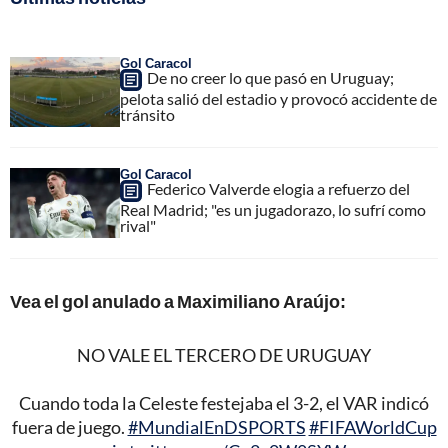
Gol Caracol
De no creer lo que pasó en Uruguay;
pelota salió del estadio y provocó accidente de
tránsito
Gol Caracol
Federico Valverde elogia a refuerzo del
Real Madrid; "es un jugadorazo, lo sufrí como
rival"
Vea el gol anulado a Maximiliano Araújo:
NO VALE EL TERCERO DE URUGUAY
Cuando toda la Celeste festejaba el 3-2, el VAR indicó
fuera de juego.
#MundialEnDSPORTS
#FIFAWorldCup