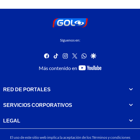
Síguenos en:
facebook
tiktok
instagram
twitter
whatsapp
google
youtube-
Más contenido en
footer
RED DE PORTALES
SERVICIOS CORPORATIVOS
LEGAL
El uso de este sitio web implica la aceptación de los
Términos y condiciones