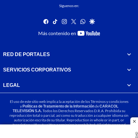
Síguenos en:
facebook
tiktok
instagram
twitter
whatsapp
google
youtube-
Más contenido en
footer
RED DE PORTALES
SERVICIOS CORPORATIVOS
LEGAL
El uso de este sitio web implica la aceptación de los
Términos y condiciones
y
Políticas de Tratamiento de la Información
de
CARACOL
TELEVISIÓN S.A.
Todos los Derechos Reservados D.R.A. Prohibida su
reproducción total o parcial, así como su traducción a cualquier idioma sin
autorización escrita de su titular. Reproduction in whole or in part, or
cl
translation without written permission is prohibited. All rights reserved
2025.