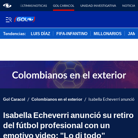
ÚLTIMAS NOTICAS
GOL CARACOL
UNIDAD INVESTIGATIVA
NOTICIAS
Tendencias:
LUIS DÍAZ
FIFA-INFANTINO
MILLONARIOS
JAM
PUBLICIDAD
/
/
Gol Caracol
Colombianos en el exterior
Isabella Echeverri anunció su
Isabella Echeverri anunció su retiro
del fútbol profesional con un
emotivo video: "Lo di todo"