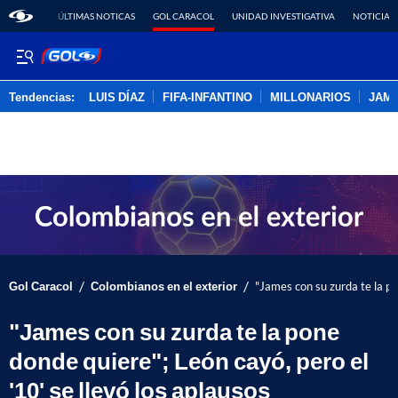
ÚLTIMAS NOTICAS
GOL CARACOL
UNIDAD INVESTIGATIVA
NOTICIAS
Tendencias:
LUIS DÍAZ
FIFA-INFANTINO
MILLONARIOS
JAM
PUBLICIDAD
/
/
Gol Caracol
Colombianos en el exterior
"James con su zurda te la po
"James con su zurda te la pone
donde quiere"; León cayó, pero el
'10' se llevó los aplausos