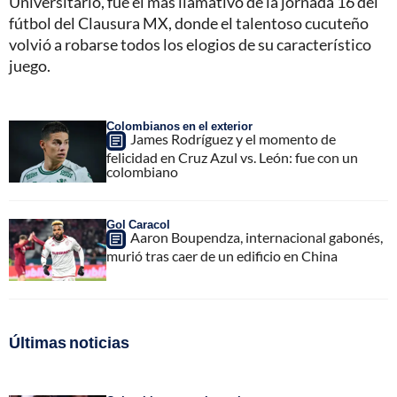
Universitario, fue el más llamativo de la jornada 16 del
fútbol del Clausura MX, donde el talentoso cucuteño
volvió a robarse todos los elogios de su característico
juego.
Colombianos en el exterior
James Rodríguez y el momento de
felicidad en Cruz Azul vs. León: fue con un
colombiano
Gol Caracol
Aaron Boupendza, internacional gabonés,
murió tras caer de un edificio en China
Últimas noticias