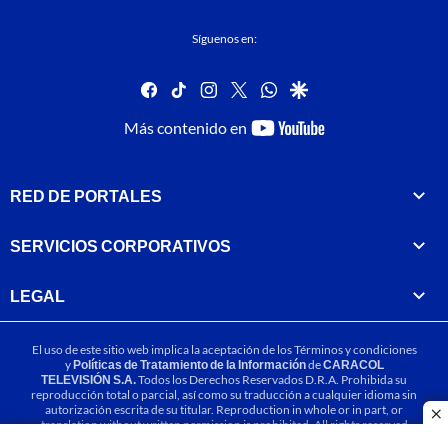
Síguenos en:
facebook
tiktok
instagram
twitter
whatsapp
google
youtube-
Más contenido en
footer
RED DE PORTALES
SERVICIOS CORPORATIVOS
LEGAL
El uso de este sitio web implica la aceptación de los
Términos y condiciones
y
Políticas de Tratamiento de la Información
de
CARACOL
TELEVISIÓN S.A.
Todos los Derechos Reservados D.R.A. Prohibida su
reproducción total o parcial, así como su traducción a cualquier idioma sin
autorización escrita de su titular. Reproduction in whole or in part, or
cl
translation without written permission is prohibited. All rights reserved
2025.