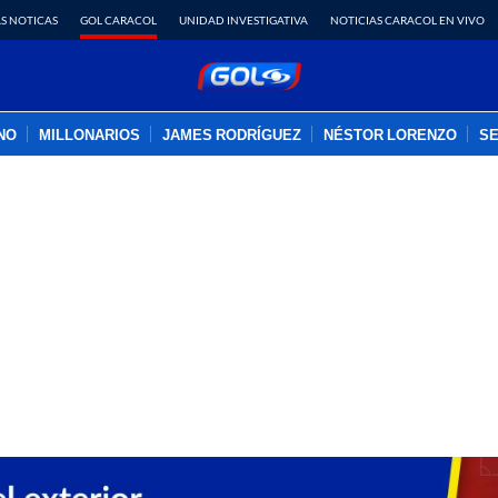
S NOTICAS
GOL CARACOL
UNIDAD INVESTIGATIVA
NOTICIAS CARACOL EN VIVO
INO
MILLONARIOS
JAMES RODRÍGUEZ
NÉSTOR LORENZO
SE
PUBLICIDAD