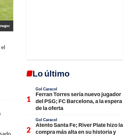
Images
 el
Lo último
Gol Caracol
Ferran Torres sería nuevo jugador
del PSG; FC Barcelona, a la espera
de la oferta
s
Gol Caracol
Atento Santa Fe; River Plate hizo la
compra más alta en su historia y
asado,