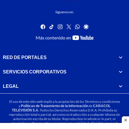
Síguenos en:
facebook
tiktok
instagram
twitter
whatsapp
google
youtube-
Más contenido en
footer
RED DE PORTALES
SERVICIOS CORPORATIVOS
LEGAL
El uso de este sitio web implica la aceptación de los
Términos y condiciones
y
Políticas de Tratamiento de la Información
de
CARACOL
TELEVISIÓN S.A.
Todos los Derechos Reservados D.R.A. Prohibida su
reproducción total o parcial, así como su traducción a cualquier idioma sin
autorización escrita de su titular. Reproduction in whole or in part, or
cl
translation without written permission is prohibited. All rights reserved
2025.