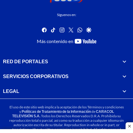
Síguenos en:
facebook
tiktok
instagram
twitter
whatsapp
google
youtube-
Más contenido en
footer
RED DE PORTALES
SERVICIOS CORPORATIVOS
LEGAL
El uso de este sitio web implica la aceptación de los
Términos y condiciones
y
Políticas de Tratamiento de la Información
de
CARACOL
TELEVISIÓN S.A.
Todos los Derechos Reservados D.R.A. Prohibida su
reproducción total o parcial, así como su traducción a cualquier idioma sin
autorización escrita de su titular. Reproduction in whole or in part, or
cl
translation without written permission is prohibited. All rights reserved