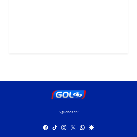
Síguenos en:
facebook
tiktok
instagram
twitter
whatsapp
google