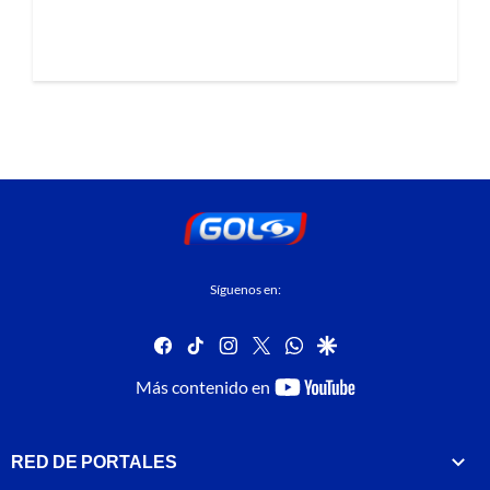
Síguenos en:
facebook
tiktok
instagram
twitter
whatsapp
google
youtube-
Más contenido en
footer
RED DE PORTALES