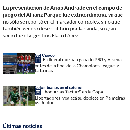
La presentación de Arias Andrade en el campo de
juego del Allianz Parque fue extraordinaria,
ya que
no sólo se reportó en el marcador con goles, sino que
también generó desequilibrio por la banda; su gran
socio fue el argentino Flaco López.
Gol Caracol
El dineral que han ganado PSG y Arsenal
antes de la final de la Champions League; y
falta más
Colombianos en el exterior
Jhon Arias 'facturó' en la Copa
Libertadores; vea acá su doblete en Palmeiras
vs. Junior
Últimas noticias