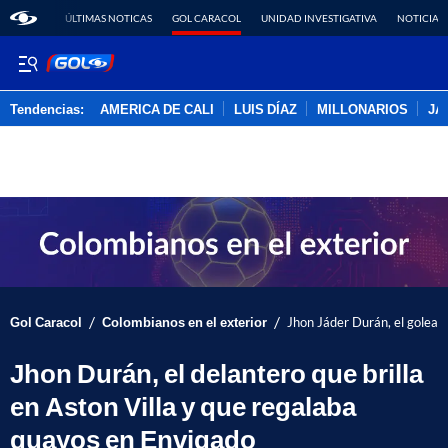
ÚLTIMAS NOTICAS
GOL CARACOL
UNIDAD INVESTIGATIVA
NOTICIAS
Tendencias:
AMERICA DE CALI
LUIS DÍAZ
MILLONARIOS
JA
PUBLICIDAD
/
/
Gol Caracol
Colombianos en el exterior
Jhon Jáder Durán, el golead
Jhon Durán, el delantero que brilla
en Aston Villa y que regalaba
guayos en Envigado