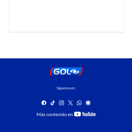
Síguenos en:
facebook
tiktok
instagram
twitter
whatsapp
google
youtube-
Más contenido en
footer