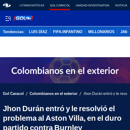
ÚLTIMAS NOTICAS
GOL CARACOL
UNIDAD INVESTIGATIVA
NOTICIAS
Tendencias:
LUIS DÍAZ
FIFA-INFANTINO
MILLONARIOS
JAM
PUBLICIDAD
/
/
Gol Caracol
Colombianos en el exterior
Jhon Durán entró y le resolv
Jhon Durán entró y le resolvió el
problema al Aston Villa, en el duro
partido contra Burnley