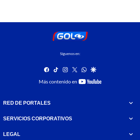
Síguenos en:
facebook
tiktok
instagram
twitter
whatsapp
google
youtube-
Más contenido en
footer
RED DE PORTALES
SERVICIOS CORPORATIVOS
LEGAL