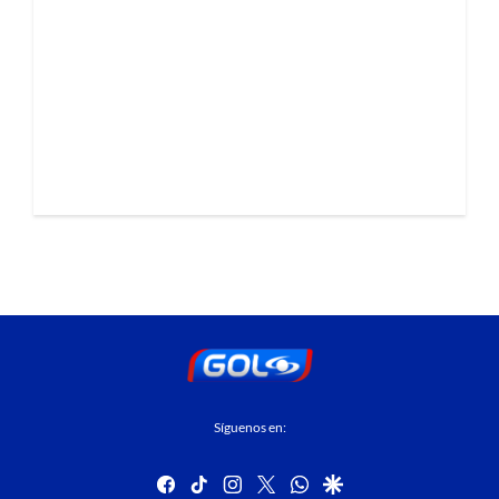
Síguenos en:
facebook
tiktok
instagram
twitter
whatsapp
google