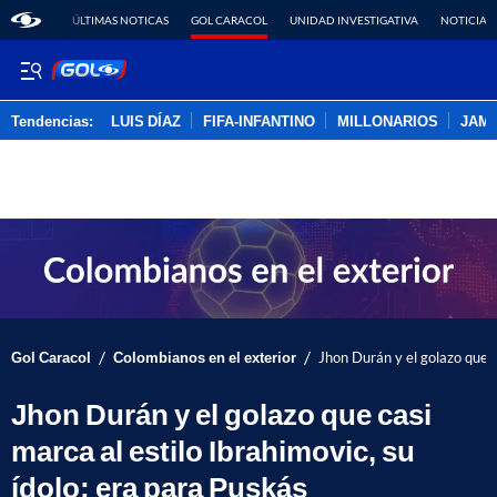
ÚLTIMAS NOTICAS
GOL CARACOL
UNIDAD INVESTIGATIVA
NOTICIAS
Tendencias:
LUIS DÍAZ
FIFA-INFANTINO
MILLONARIOS
JAM
PUBLICIDAD
/
/
Gol Caracol
Colombianos en el exterior
Jhon Durán y el golazo que c
Jhon Durán y el golazo que casi
marca al estilo Ibrahimovic, su
ídolo; era para Puskás