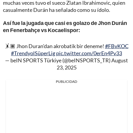
muchas veces tuvo el sueco Zlatan Ibrahimovic, quien
casualmente Durán ha señalado como su ídolo.
Así fue la jugada que casi es golazo de Jhon Durán
en Fenerbahçe vs Kocaelispor:
🤸🏾 Jhon Duran'dan akrobatik bir deneme!
#FBvKOC
#TrendyolSüperLig
pic.twitter.com/0erEn4Pv33
— beIN SPORTS Türkiye (@beINSPORTS_TR)
August
23, 2025
PUBLICIDAD