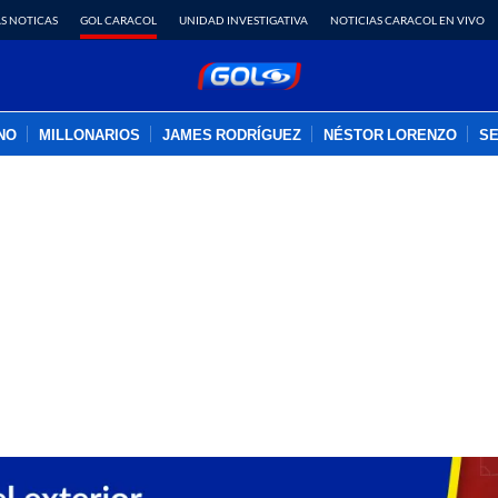
S NOTICAS
GOL CARACOL
UNIDAD INVESTIGATIVA
NOTICIAS CARACOL EN VIVO
INO
MILLONARIOS
JAMES RODRÍGUEZ
NÉSTOR LORENZO
SE
PUBLICIDAD