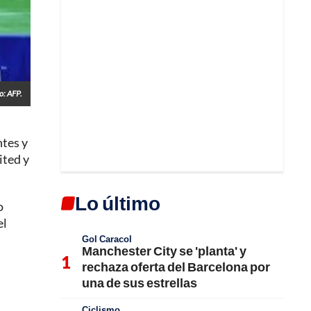
o: AFP.
tes y
ited y
Lo último
o
el
Gol Caracol
Manchester City se 'planta' y
rechaza oferta del Barcelona por
una de sus estrellas
Ciclismo