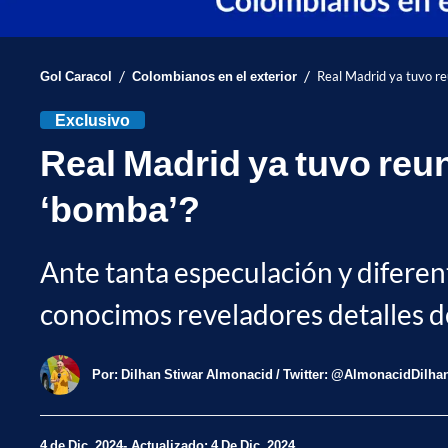
/
/
Gol Caracol
Colombianos en el exterior
Real Madrid ya tuvo re
Exclusivo
Real Madrid ya tuvo reu
‘bomba’?
Ante tanta especulación y diferent
conocimos reveladores detalles de
Por:
Dilhan Stiwar Almonacid / Twitter: @AlmonacidDilha
4 de Dic, 2024
Actualizado: 4 De Dic, 2024