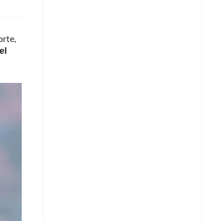
orte,
el