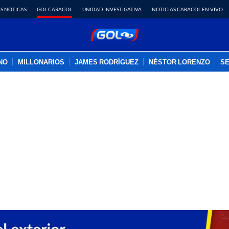
S NOTICAS
GOL CARACOL
UNIDAD INVESTIGATIVA
NOTICIAS CARACOL EN VIVO
INO
MILLONARIOS
JAMES RODRÍGUEZ
NÉSTOR LORENZO
SE
PUBLICIDAD