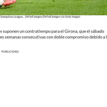
r Champions League.
DeFodi Images/DeFodi Images via Getty Images
ov suponen un contratiempo para el Girona, que el sábado
 tres semanas consecutivas con doble compromiso debido a l
PUBLICIDAD