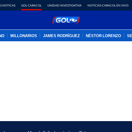
S NOTICAS
GOL CARACOL
UNIDAD INVESTIGATIVA
NOTICIAS CARACOL EN VIVO
INO
MILLONARIOS
JAMES RODRÍGUEZ
NÉSTOR LORENZO
SE
PUBLICIDAD