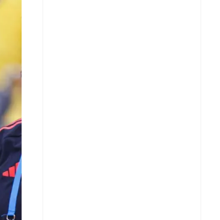
X
Whatsapp