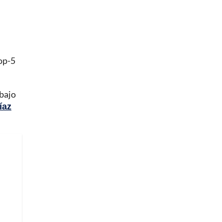
op-5
bajo
íaz