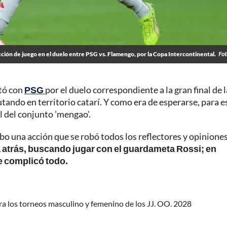
ción de juego en el duelo entre PSG vs. Flamengo, por la Copa Intercontinental.
Fot
tó con
PSG
por el duelo correspondiente a la gran final de l
ando en territorio catarí. Y como era de esperarse, para e
l del conjunto 'mengao'.
bo una acción que se robó todos los reflectores y opinione
a atrás, buscando jugar con el guardameta Rossi; en
e complicó todo.
ara los torneos masculino y femenino de los JJ. OO. 2028