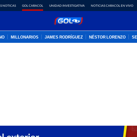
S NOTICAS
GOL CARACOL
UNIDAD INVESTIGATIVA
NOTICIAS CARACOL EN VIVO
INO
MILLONARIOS
JAMES RODRÍGUEZ
NÉSTOR LORENZO
SE
PUBLICIDAD