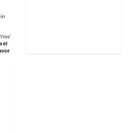
sin
ríos'
 el
favor