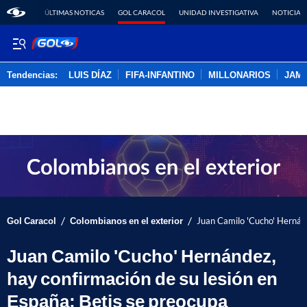
ÚLTIMAS NOTICAS
GOL CARACOL
UNIDAD INVESTIGATIVA
NOTICIAS
Tendencias:
LUIS DÍAZ
FIFA-INFANTINO
MILLONARIOS
JAM
PUBLICIDAD
/
/
Gol Caracol
Colombianos en el exterior
Juan Camilo 'Cucho' Hernánd
Juan Camilo 'Cucho' Hernández,
hay confirmación de su lesión en
España; Betis se preocupa