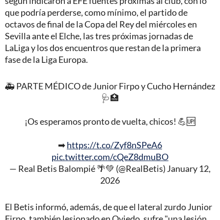
según indicaron a EFE fuentes próximas al club, con lo
que podría perderse, como mínimo, el partido de
octavos de final de la Copa del Rey del miércoles en
Sevilla ante el Elche, las tres próximas jornadas de
LaLiga y los dos encuentros que restan de la primera
fase de la Liga Europa.
🚑 PARTE MÉDICO de Junior Firpo y Cucho Hernández
🩺🏥
¡Os esperamos pronto de vuelta, chicos! 💪🆙
➡
https://t.co/Zyf8nSPeA6
pic.twitter.com/cQeZ8dmuBO
— Real Betis Balompié 🌴💚 (@RealBetis)
January 12,
2026
El Betis informó, además, de que el lateral zurdo Junior
Firpo, también lesionado en Oviedo, sufre "una lesión