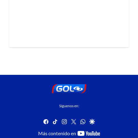
Síguenos en:
facebook
tiktok
instagram
twitter
whatsapp
google
youtube-
Más contenido en