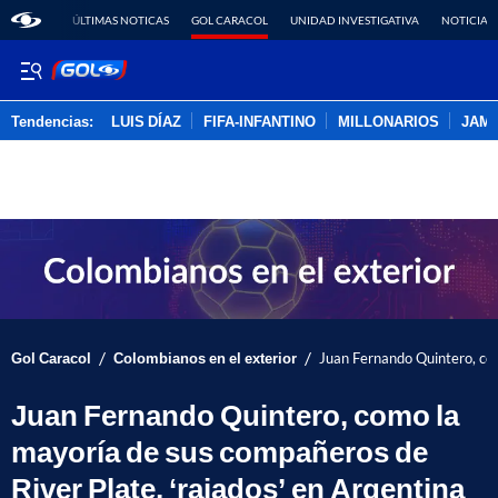
ÚLTIMAS NOTICAS
GOL CARACOL
UNIDAD INVESTIGATIVA
NOTICIAS
Tendencias:
LUIS DÍAZ
FIFA-INFANTINO
MILLONARIOS
JAM
PUBLICIDAD
/
/
Gol Caracol
Colombianos en el exterior
Juan Fernando Quintero, com
Juan Fernando Quintero, como la
mayoría de sus compañeros de
River Plate, ‘rajados’ en Argentina