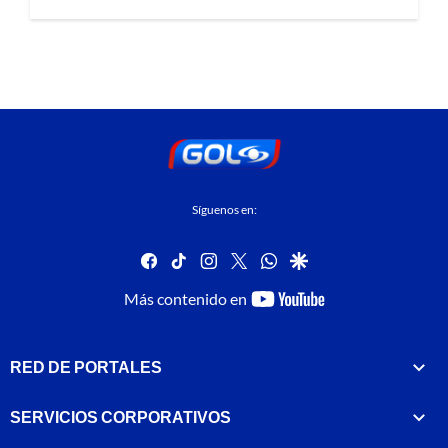
Síguenos en:
facebook
tiktok
instagram
twitter
whatsapp
google
youtube-
Más contenido en
footer
RED DE PORTALES
SERVICIOS CORPORATIVOS