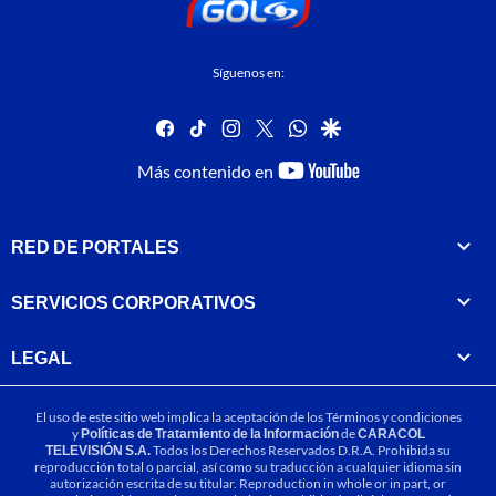
Síguenos en:
facebook
tiktok
instagram
twitter
whatsapp
google
youtube-
Más contenido en
footer
RED DE PORTALES
SERVICIOS CORPORATIVOS
LEGAL
El uso de este sitio web implica la aceptación de los
Términos y condiciones
y
Políticas de Tratamiento de la Información
de
CARACOL
TELEVISIÓN S.A.
Todos los Derechos Reservados D.R.A. Prohibida su
reproducción total o parcial, así como su traducción a cualquier idioma sin
autorización escrita de su titular. Reproduction in whole or in part, or