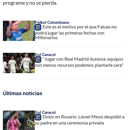
programe y no se pierda.
Fútbol Colombiano
Este es el motivo por el que Falcao no
podrá jugar las primeras fechas con
Millonarios
Gol Caracol
"Jugar con Real Madrid ilusiona; equipos
con menos recursos podemos plantarle cara"
Últimas noticias
Gol Caracol
Dolor en Rosario: Lionel Messi despidió a
su padre en una ceremonia privada