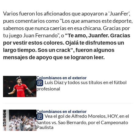
Varios fueron los aficionados que apoyaron a 'JuanFer',
pues comentarios como "Los que amamos este deporte,
sabemos que nunca caerías en esa chicana. Gracias por
tu juego Juan Fernando", o
"Te amo, Juanfer. Gracias
por vestir estos colores. Ojalá te disfrutemos un
largo tiempo. Sos un crack", fueron algunos
mensajes de apoyo que se lograron leer.
Colombianos en el exterior
Luis Díaz y todos sus títulos en el fútbol
profesional
Colombianos en el exterior
Vea el gol de Alfredo Morelos, HOY, en el
Santos vs. Sao Bernardo, por el Campeonato
Paulista