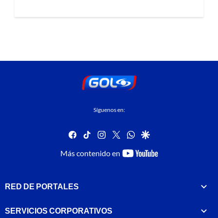
Síguenos en:
facebook
tiktok
instagram
twitter
whatsapp
google
youtube-
Más contenido en
footer
RED DE PORTALES
SERVICIOS CORPORATIVOS