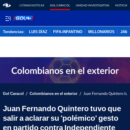
ÚLTIMAS NOTICAS
GOL CARACOL
UNIDAD INVESTIGATIVA
NOTICIAS
Tendencias:
LUIS DÍAZ
FIFA-INFANTINO
MILLONARIOS
JAM
PUBLICIDAD
/
/
Gol Caracol
Colombianos en el exterior
Juan Fernando Quintero tuvo 
Juan Fernando Quintero tuvo que
salir a aclarar su 'polémico' gesto
en partido contra Independiente