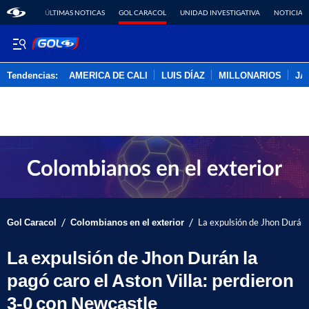
ÚLTIMAS NOTICAS
GOL CARACOL
UNIDAD INVESTIGATIVA
NOTICIAS
Tendencias:
AMERICA DE CALI
LUIS DÍAZ
MILLONARIOS
JA
PUBLICIDAD
/
/
Gol Caracol
Colombianos en el exterior
La expulsión de Jhon Durán 
La expulsión de Jhon Durán la
pagó caro el Aston Villa: perdieron
3-0 con Newcastle