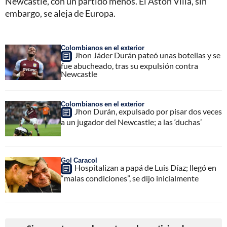
Newcastle, con un partido menos. El Aston Villa, sin
embargo, se aleja de Europa.
Colombianos en el exterior
Jhon Jáder Durán pateó unas botellas y se
fue abucheado, tras su expulsión contra
Newcastle
Colombianos en el exterior
Jhon Durán, expulsado por pisar dos veces
a un jugador del Newcastle; a las ‘duchas’
Gol Caracol
Hospitalizan a papá de Luis Díaz; llegó en
“malas condiciones”, se dijo inicialmente