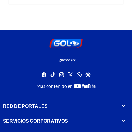
Síguenos en:
facebook
tiktok
instagram
twitter
whatsapp
google
youtube-
Más contenido en
footer
RED DE PORTALES
SERVICIOS CORPORATIVOS