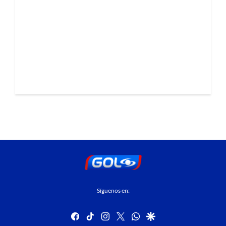
Síguenos en:
facebook
tiktok
instagram
twitter
whatsapp
google