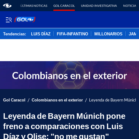
ÚLTIMAS NOTICAS
GOL CARACOL
UNIDAD INVESTIGATIVA
NOTICIAS
Tendencias:
LUIS DÍAZ
FIFA-INFANTINO
MILLONARIOS
JAM
PUBLICIDAD
/
/
Gol Caracol
Colombianos en el exterior
Leyenda de Bayern Múnich p
Leyenda de Bayern Múnich pone
freno a comparaciones con Luis
Díaz y Olise; "no me gustan"