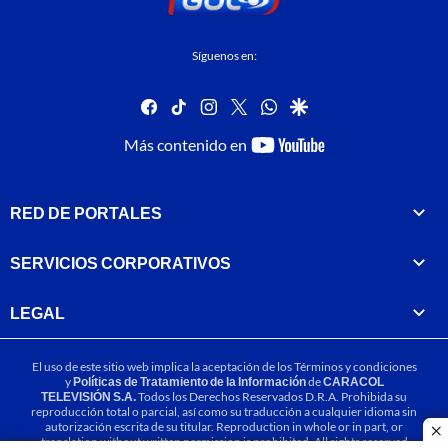
Síguenos en:
facebook
tiktok
instagram
twitter
whatsapp
google
youtube-
Más contenido en
footer
RED DE PORTALES
SERVICIOS CORPORATIVOS
LEGAL
El uso de este sitio web implica la aceptación de los
Términos y condiciones
y
Políticas de Tratamiento de la Información
de
CARACOL
TELEVISIÓN S.A.
Todos los Derechos Reservados D.R.A. Prohibida su
reproducción total o parcial, así como su traducción a cualquier idioma sin
autorización escrita de su titular. Reproduction in whole or in part, or
cl
translation without written permission is prohibited. All rights reserved