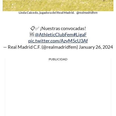
Linda Caicedo, jugadora del Real Madrid.
@realmadridfem
📋✅ ¡Nuestras convocadas!
🆚
@AthleticClubFem
#LigaF
pic.twitter.com/AzyM5cU3Af
— Real Madrid C.F. (@realmadridfem)
January 26, 2024
PUBLICIDAD