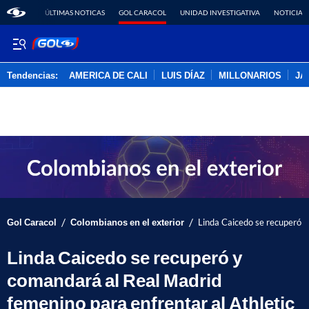
ÚLTIMAS NOTICAS
GOL CARACOL
UNIDAD INVESTIGATIVA
NOTICIAS
Tendencias:
AMERICA DE CALI
LUIS DÍAZ
MILLONARIOS
JA
PUBLICIDAD
/
/
Gol Caracol
Colombianos en el exterior
Linda Caicedo se recuperó y
Linda Caicedo se recuperó y
comandará al Real Madrid
femenino para enfrentar al Athletic