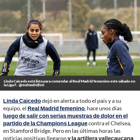
Linda Caicedo está lista para comendar al Real Madrid femenino este sábado en
la Liga F.
@realmadridfem
Linda Caicedo
dejó en alerta a todo el país y a su
equipo, el
Real Madrid femenino
, hace unos días
luego de salir con serias muestras de dolor en el
partido de la Champions League
contra el Chelsea,
en Stamford Bridge. Pero en las últimas horas las
noticias positivas llegaron
y la artillera vallecaucana