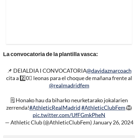
La convocatoria de la plantilla vasca:
📌 DEIALDIA I CONVOCATORIA
@davidaznarcoach
cita a 2️⃣0⃣ leonas para el choque de mañana frente al
@realmadridfem
🗒️ Honako hau da biharko neurketarako jokalarien
zerrenda!
#AthleticRealMadrid
#AthleticClubFem
🦁
pic.twitter.com/UfFGmkPheN
— Athletic Club (@AthleticClubFem)
January 26, 2024