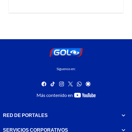
Síguenos en:
facebook
tiktok
instagram
twitter
whatsapp
google
youtube-
Más contenido en
footer
RED DE PORTALES
SERVICIOS CORPORATIVOS