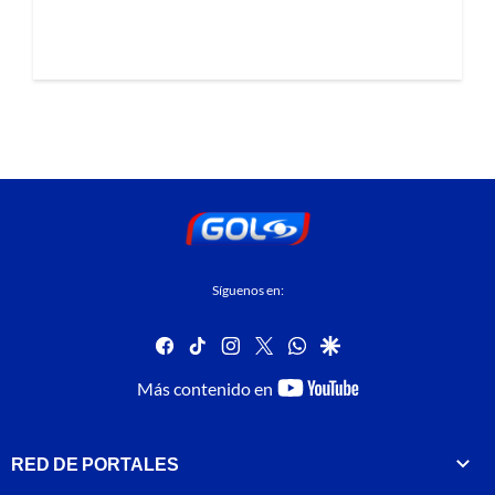
Síguenos en:
facebook
tiktok
instagram
twitter
whatsapp
google
youtube-
Más contenido en
footer
RED DE PORTALES