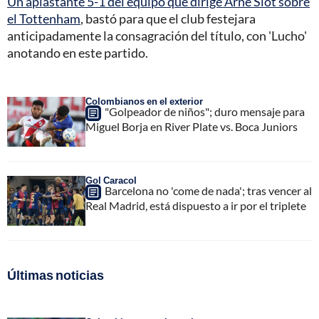
Un aplastante 5-1 del equipo que dirige Arne Slot sobre
el Tottenham
, bastó para que el club festejara
anticipadamente la consagración del título, con 'Lucho'
anotando en este partido.
Colombianos en el exterior
"Golpeador de niños"; duro mensaje para
Miguel Borja en River Plate vs. Boca Juniors
Gol Caracol
Barcelona no 'come de nada'; tras vencer al
Real Madrid, está dispuesto a ir por el triplete
Últimas noticias