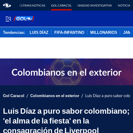
ÚLTIMAS NOTICAS
GOL CARACOL
UNIDAD INVESTIGATIVA
NOTICIAS
Tendencias:
LUIS DÍAZ
FIFA-INFANTINO
MILLONARIOS
JAM
PUBLICIDAD
/
/
Gol Caracol
Colombianos en el exterior
Luis Díaz a puro sabor colomb
Luis Díaz a puro sabor colombiano;
'el alma de la fiesta' en la
consagración de Liverpool