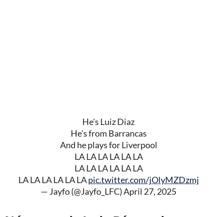
He's Luiz Diaz
He's from Barrancas
And he plays for Liverpool
LA LA LA LA LA LA
LA LA LA LA LA LA
LA LA LA LA LA LA
pic.twitter.com/jOlyMZDzmj
— Jayfo (@Jayfo_LFC)
April 27, 2025