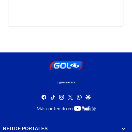
Síguenos en:
facebook
tiktok
instagram
twitter
whatsapp
google
youtube-
Más contenido en
footer
RED DE PORTALES