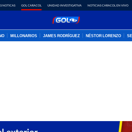
S NOTICAS
GOL CARACOL
UNIDAD INVESTIGATIVA
NOTICIAS CARACOL EN VIVO
INO
MILLONARIOS
JAMES RODRÍGUEZ
NÉSTOR LORENZO
SE
PUBLICIDAD