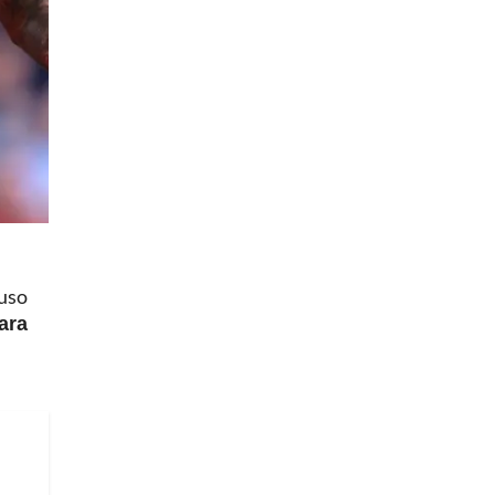
puso
ara