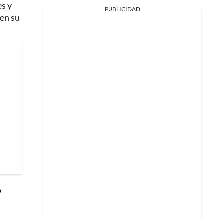
es y
PUBLICIDAD
 en su
o