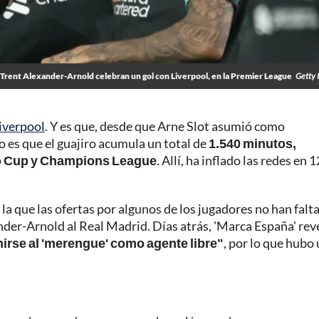
y Trent Alexander-Arnold celebran un gol con Liverpool, en la Premier League
Getty 
iverpool
. Y es que, desde que Arne Slot asumió como
o es que el guajiro acumula un total de
1.540 minutos,
bao Cup y Champions League
. Allí, ha inflado las redes en 1
la que las ofertas por algunos de los jugadores no han falt
nder-Arnold al Real Madrid. Días atrás, 'Marca España' rev
 unirse al 'merengue' como agente libre"
, por lo que hubo