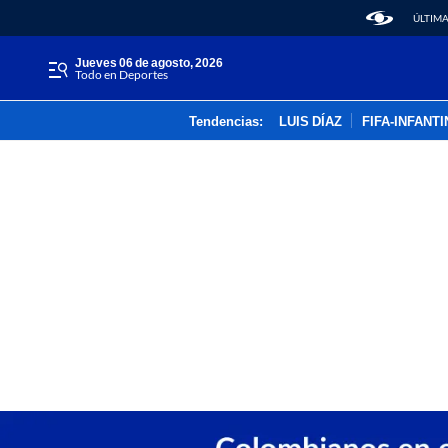
ÚLTIMA
jueves 06 de agosto, 2026
Todo en Deportes
Tendencias:
LUIS DÍAZ
FIFA-INFANT