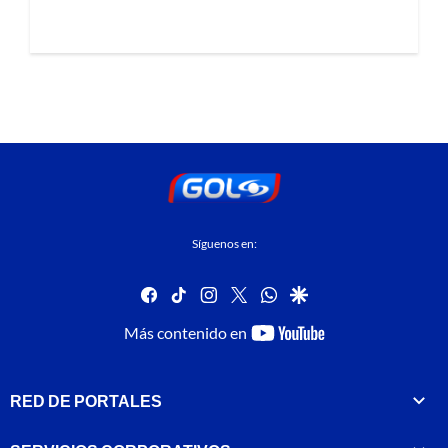
Síguenos en:
facebook
tiktok
instagram
twitter
whatsapp
google
youtube-
Más contenido en
footer
RED DE PORTALES