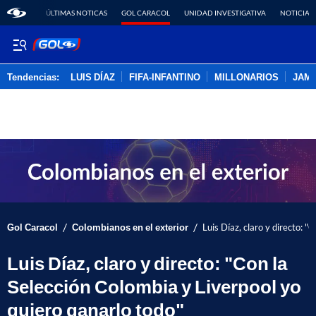
ÚLTIMAS NOTICAS
GOL CARACOL
UNIDAD INVESTIGATIVA
NOTICIAS
Tendencias:
LUIS DÍAZ
FIFA-INFANTINO
MILLONARIOS
JAM
PUBLICIDAD
/
/
Gol Caracol
Colombianos en el exterior
Luis Díaz, claro y directo: 
Luis Díaz, claro y directo: "Con la
Selección Colombia y Liverpool yo
quiero ganarlo todo"