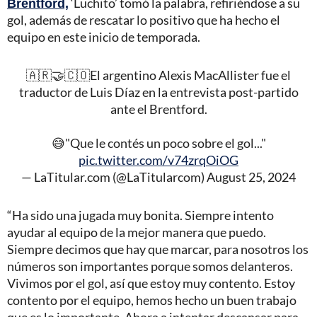
Brentford,
‘Luchito’ tomó la palabra, refiriéndose a su
gol, además de rescatar lo positivo que ha hecho el
equipo en este inicio de temporada.
🇦🇷🤝🇨🇴El argentino Alexis MacAllister fue el
traductor de Luis Díaz en la entrevista post-partido
ante el Brentford.
😅"Que le contés un poco sobre el gol..."
pic.twitter.com/v74zrqOiOG
— LaTitular.com (@LaTitularcom)
August 25, 2024
“Ha sido una jugada muy bonita. Siempre intento
ayudar al equipo de la mejor manera que puedo.
Siempre decimos que hay que marcar, para nosotros los
números son importantes porque somos delanteros.
Vivimos por el gol, así que estoy muy contento. Estoy
contento por el equipo, hemos hecho un buen trabajo