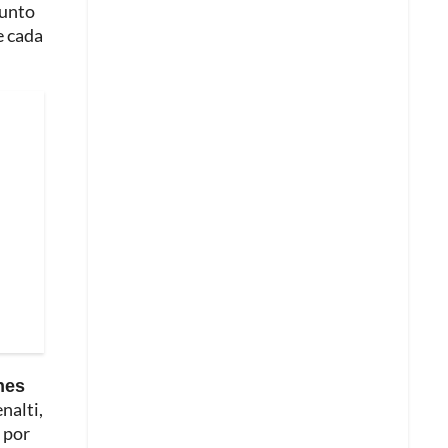
junto
e cada
nes
nalti,
s por