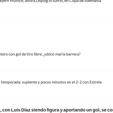
ayern Múnich; ahora Leipzig lo sufrió, en Copa de Alemania
tero con gol de tiro libre; ¿ubicó mal la barrera?
 temporada; suplente y pocos minutos en el 2-2 con Estrela
 con Luis Díaz siendo figura y aportando un gol, se c