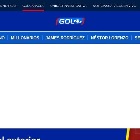
S NOTICAS
GOL CARACOL
UNIDAD INVESTIGATIVA
NOTICIAS CARACOL EN VIVO
INO
MILLONARIOS
JAMES RODRÍGUEZ
NÉSTOR LORENZO
SE
PUBLICIDAD