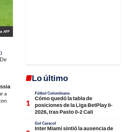
ia
AFP
n
 De
Lo último
ussia
r a
Fútbol Colombiano
Cómo quedó la tabla de
 con
posiciones de la Liga BetPlay II-
2026, tras Pasto 0-2 Cali
Gol Caracol
Inter Miami sintió la ausencia de