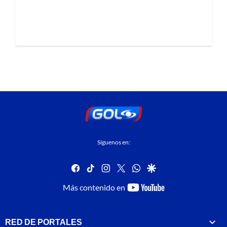
Síguenos en:
facebook
tiktok
instagram
twitter
whatsapp
google
youtube-
Más contenido en
footer
RED DE PORTALES