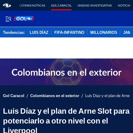
ÚLTIMAS NOTICAS
GOL CARACOL
UNIDAD INVESTIGATIVA
NOTICIAS
Tendencias:
LUIS DÍAZ
FIFA-INFANTINO
MILLONARIOS
JAM
PUBLICIDAD
/
/
Gol Caracol
Colombianos en el exterior
Luis Díaz y el plan de Arne S
Luis Díaz y el plan de Arne Slot para
potenciarlo a otro nivel con el
Liverpool