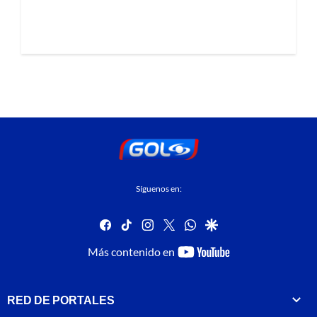
Síguenos en:
facebook
tiktok
instagram
twitter
whatsapp
google
youtube-
Más contenido en
footer
RED DE PORTALES