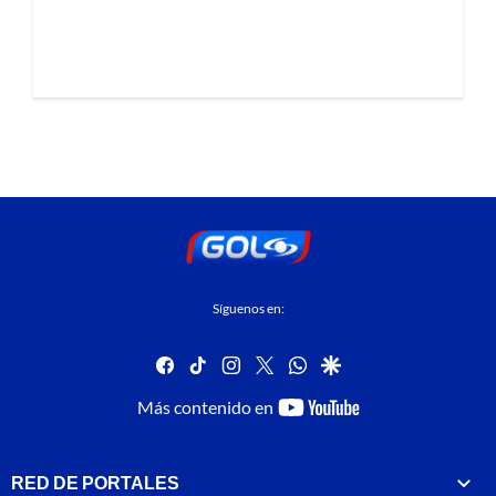
Síguenos en:
facebook
tiktok
instagram
twitter
whatsapp
google
youtube-
Más contenido en
footer
RED DE PORTALES