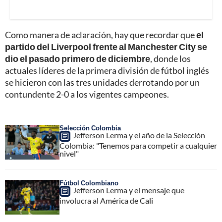
Como manera de aclaración, hay que recordar que
el
partido del Liverpool frente al Manchester City se
dio el pasado primero de diciembre
, donde los
actuales líderes de la primera división de fútbol inglés
se hicieron con las tres unidades derrotando por un
contundente 2-0 a los vigentes campeones.
Selección Colombia
Jefferson Lerma y el año de la Selección
Colombia: "Tenemos para competir a cualquier
nivel"
Fútbol Colombiano
Jefferson Lerma y el mensaje que
involucra al América de Cali