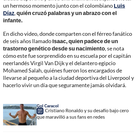
un hermoso momento junto con el colombiano
Luis
Díaz
,
quién cruzó palabras y un abrazo con el
infante.
En dicho video, donde comparten con el férreo fanático
de seis años llamado
Isaac, quien padece de un
trastorno genético desde su nacimiento
, se nota
cómo este fue sorprendido en su escuela por el capitán
neerlandés Virgil Van Dijk y el delantero egipcio
Mohamed Salah, quiénes fueron los encargados de
llevarse al pequeño a la ciudad deportiva del Liverpool y
hacerlo vivir un día que seguramente jamás olvidará.
Gol Caracol
Cristiano Ronaldo y su desafío bajo cero
que maravilló a sus fans en redes