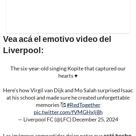
Vea acá el emotivo video del
Liverpool:
The six-year-old singing Kopite that captured our
hearts ♥️
Here’s how Virgil van Dijk and Mo Salah surprised Isaac
at his school and made sure he created unforgettable
memories 🥰
#RedTogether
pic.twitter.com/fVMGHxlj8h
— Liverpool FC (@LFC)
December 25, 2024
Las imágenes compartidas dejan notar que
esté hecho