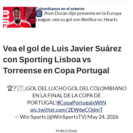
Colombianos en el exterior
Jhon Durán dijo presente en la Europa
League; vea su gol con Benfica vs. Hearts
Vea el gol de Luis Javier Suárez
con Sporting Lisboa vs
Torreense en Copa Portugal
🏆🇵🇹 ¡GOL DEL LUCHO GOL DEL COLOMBIANO
EN LA FINAL DE LA COPA DE
PORTUGAL!
#CopaPortugalxWIN
pic.twitter.com/2EW6eCOdmT
— Win Sports (@WinSportsTV)
May 24, 2026
PUBLICIDAD