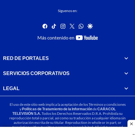
Síguenos en:
facebook
tiktok
instagram
twitter
whatsapp
google
youtube-
Más contenido en
footer
RED DE PORTALES
SERVICIOS CORPORATIVOS
LEGAL
El uso de este sitio web implica la aceptación de los
Términos y condiciones
y
Políticas de Tratamiento de la Información
de
CARACOL
TELEVISIÓN S.A.
Todos los Derechos Reservados D.R.A. Prohibida su
reproducción total o parcial, así como su traducción a cualquier idioma sin
autorización escrita de su titular. Reproduction in whole or in part, or
cl
translation without written permission is prohibited. All rights reserved
2025.