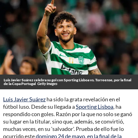
Luis Javier Suárez celebra su gol con Sporting Lisboa vs. Torreense, por la final
de la Copa Portugal
Getty Images
Luis Javier Suárez
ha sido la grata revelación en el
fútbol luso. Desde su llegada a
Sporting Lisboa
, ha
respondido con goles. Razón por la que no solo se ganó
su lugar en la titular, sino que, además, se convirtió,
muchas veces, en su 'salvador'. Prueba de ello fue lo
ocurrido este
domingo 24 de mayo, en la final de la