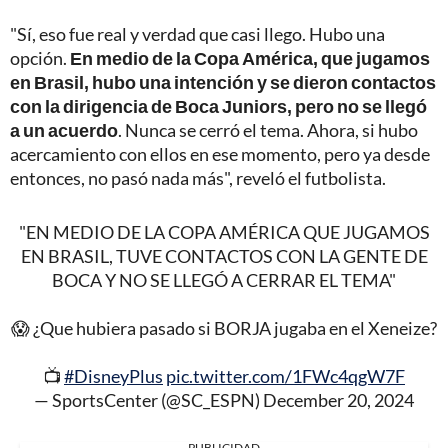
"Sí, eso fue real y verdad que casi llego. Hubo una
opción.
En medio de la Copa América, que jugamos
en Brasil, hubo una intención y se dieron contactos
con la dirigencia de Boca Juniors, pero no se llegó
a un acuerdo
. Nunca se cerró el tema. Ahora, si hubo
acercamiento con ellos en ese momento, pero ya desde
entonces, no pasó nada más", reveló el futbolista.
"EN MEDIO DE LA COPA AMÉRICA QUE JUGAMOS
EN BRASIL, TUVE CONTACTOS CON LA GENTE DE
BOCA Y NO SE LLEGÓ A CERRAR EL TEMA"
😱 ¿Que hubiera pasado si BORJA jugaba en el Xeneize?
📺
#DisneyPlus
pic.twitter.com/1FWc4qgW7F
— SportsCenter (@SC_ESPN)
December 20, 2024
PUBLICIDAD