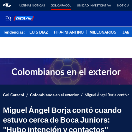
ÚLTIMAS NOTICAS
GOL CARACOL
UNIDAD INVESTIGATIVA
NOTICIAS
Tendencias:
LUIS DÍAZ
FIFA-INFANTINO
MILLONARIOS
JAM
PUBLICIDAD
/
/
Gol Caracol
Colombianos en el exterior
Miguel Ángel Borja contó cu
Miguel Ángel Borja contó cuando
estuvo cerca de Boca Juniors:
"Hubo intención y contactos"