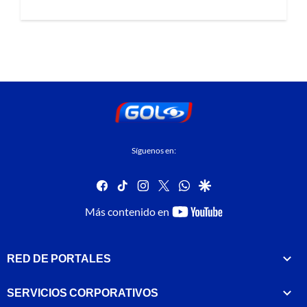
Síguenos en:
facebook
tiktok
instagram
twitter
whatsapp
google
youtube-
Más contenido en
footer
RED DE PORTALES
SERVICIOS CORPORATIVOS