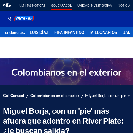
ÚLTIMAS NOTICAS
GOL CARACOL
UNIDAD INVESTIGATIVA
NOTICIAS
Tendencias:
LUIS DÍAZ
FIFA-INFANTINO
MILLONARIOS
JAM
PUBLICIDAD
/
/
Gol Caracol
Colombianos en el exterior
Miguel Borja, con un 'pie' m
Miguel Borja, con un 'pie' más
afuera que adentro en River Plate:
¿le buscan salida?