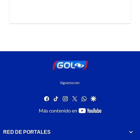
Síguenos en:
facebook
tiktok
instagram
twitter
whatsapp
google
youtube-
Más contenido en
footer
RED DE PORTALES