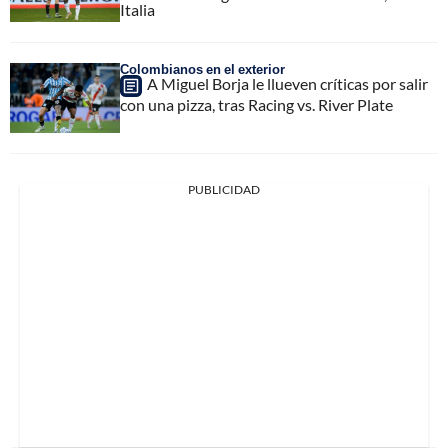
Italia
Colombianos en el exterior
A Miguel Borja le llueven críticas por salir
con una pizza, tras Racing vs. River Plate
PUBLICIDAD