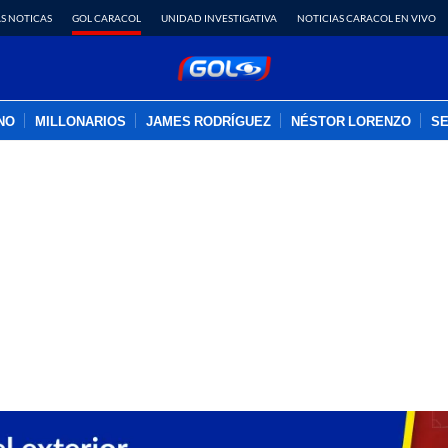
S NOTICAS
GOL CARACOL
UNIDAD INVESTIGATIVA
NOTICIAS CARACOL EN VIVO
INO
MILLONARIOS
JAMES RODRÍGUEZ
NÉSTOR LORENZO
SE
PUBLICIDAD