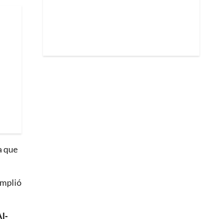
a que
amplió
l-