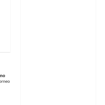
 no
torneo