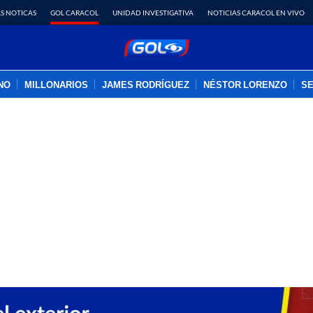
S NOTICAS
GOL CARACOL
UNIDAD INVESTIGATIVA
NOTICIAS CARACOL EN VIVO
INO
MILLONARIOS
JAMES RODRÍGUEZ
NÉSTOR LORENZO
SE
PUBLICIDAD