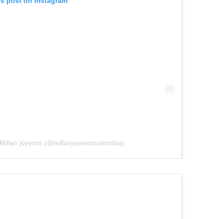
is post on Instagram
 Millan joyeros (@millanjoyeroscolombia)