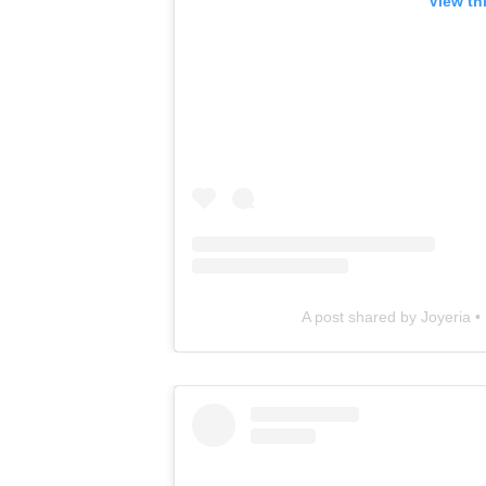
View th
A post shared by Joyeria •