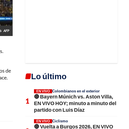
só
AFP
s.
ios de
Lo último
ace.
Colombianos en el exterior
EN VIVO
🔴 Bayern Múnich vs. Aston Villa,
EN VIVO HOY; minuto a minuto del
partido con Luis Díaz
Ciclismo
EN VIVO
🔴 Vuelta a Burgos 2026, EN VIVO