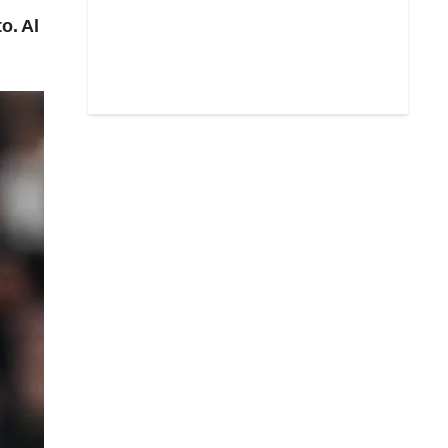
o. Al