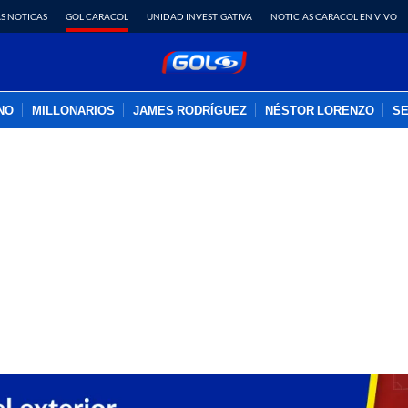
S NOTICAS
GOL CARACOL
UNIDAD INVESTIGATIVA
NOTICIAS CARACOL EN VIVO
INO
MILLONARIOS
JAMES RODRÍGUEZ
NÉSTOR LORENZO
SE
PUBLICIDAD