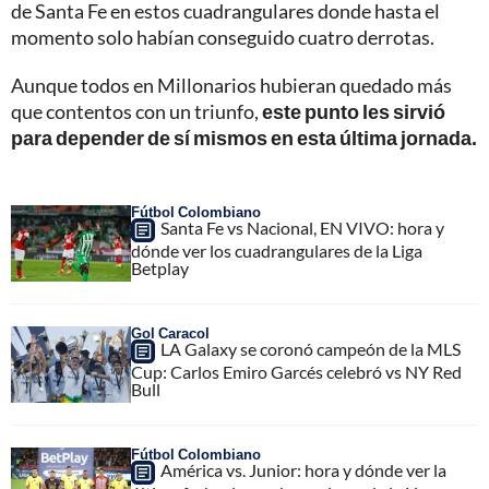
de Santa Fe en estos cuadrangulares donde hasta el
momento solo habían conseguido cuatro derrotas.
Aunque todos en Millonarios hubieran quedado más
que contentos con un triunfo,
este punto les sirvió
para depender de sí mismos en esta última jornada.
Fútbol Colombiano
Santa Fe vs Nacional, EN VIVO: hora y
dónde ver los cuadrangulares de la Liga
Betplay
Gol Caracol
LA Galaxy se coronó campeón de la MLS
Cup: Carlos Emiro Garcés celebró vs NY Red
Bull
Fútbol Colombiano
América vs. Junior: hora y dónde ver la