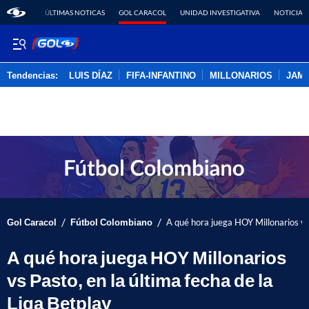
ÚLTIMAS NOTICAS
GOL CARACOL
UNIDAD INVESTIGATIVA
NOTICIAS
Tendencias:
LUIS DÍAZ
FIFA-INFANTINO
MILLONARIOS
JAM
PUBLICIDAD
/
/
Gol Caracol
Fútbol Colombiano
A qué hora juega HOY Millonarios vs 
A qué hora juega HOY Millonarios
vs Pasto, en la última fecha de la
Liga Betplay