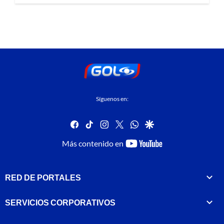
Síguenos en:
facebook
tiktok
instagram
twitter
whatsapp
google
youtube-
Más contenido en
footer
RED DE PORTALES
SERVICIOS CORPORATIVOS