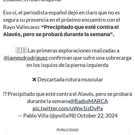
Eso sí, el periodista español dejó en claro que no es
segura su presencia en el próximo encuentro con el
Rayo Vallecano:
“Precipitado que esté contra el
Alavés, pero se probará durante la semana”.
🇨🇴 Las primeras exploraciones realizadas a
@jamesdrodriguez
confirman que sufre una sobrecarga
en los isquios de la pierna izquierda
❌ Descartada rotura muscular
⁉️ Precipitado que esté contra el Alavés, pero se probará
durante la semana
@RadioMARCA
pic.twitter.com/uWw1izDvPa
— Pablo Villa (@pvilla98)
October 22, 2024
PUBLICIDAD