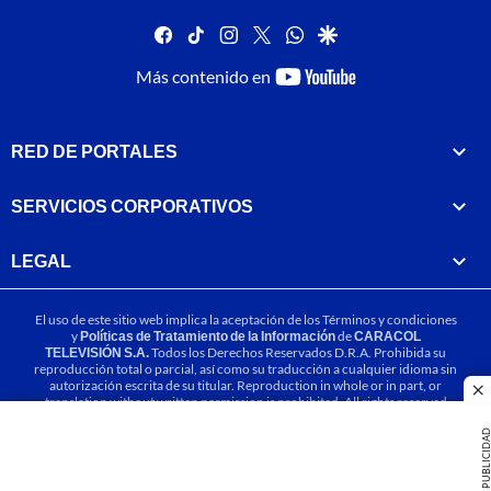
facebook
tiktok
instagram
twitter
whatsapp
google
youtube-
Más contenido en
footer
RED DE PORTALES
SERVICIOS CORPORATIVOS
LEGAL
El uso de este sitio web implica la aceptación de los
Términos y condiciones
y
Políticas de Tratamiento de la Información
de
CARACOL
TELEVISIÓN S.A.
Todos los Derechos Reservados D.R.A. Prohibida su
reproducción total o parcial, así como su traducción a cualquier idioma sin
autorización escrita de su titular. Reproduction in whole or in part, or
cl
translation without written permission is prohibited. All rights reserved
2025.
PUBLICIDA
MIEMBRO DE: