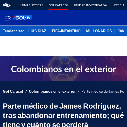
ÚLTIMAS NOTICAS
GOL CARACOL
UNIDAD INVESTIGATIVA
NOTICIAS
Tendencias:
LUIS DÍAZ
FIFA-INFANTINO
MILLONARIOS
JAM
PUBLICIDAD
/
/
Gol Caracol
Colombianos en el exterior
Parte médico de James Rodr
Parte médico de James Rodríguez,
tras abandonar entrenamiento; qué
tiene y cuánto se perderá