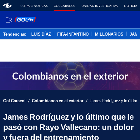
ÚLTIMAS NOTICAS
GOL CARACOL
UNIDAD INVESTIGATIVA
NOTICIAS
Tendencias:
LUIS DÍAZ
FIFA-INFANTINO
MILLONARIOS
JAM
PUBLICIDAD
/
/
Gol Caracol
Colombianos en el exterior
James Rodríguez y lo último
James Rodríguez y lo último que le
pasó con Rayo Vallecano: un dolor
y fuera del entrenamiento