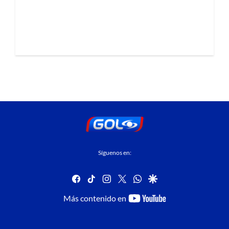
Síguenos en:
facebook
tiktok
instagram
twitter
whatsapp
google
youtube-
Más contenido en
footer