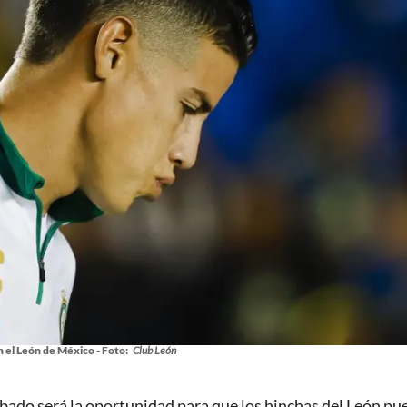
 el León de México - Foto:
Club León
sábado será la oportunidad para que los hinchas del León p