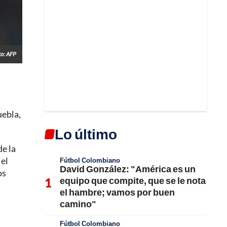
to: AFP
uebla,
Lo último
de la
 el
Fútbol Colombiano
David González: "América es un
os
equipo que compite, que se le nota
el hambre; vamos por buen
camino"
Fútbol Colombiano