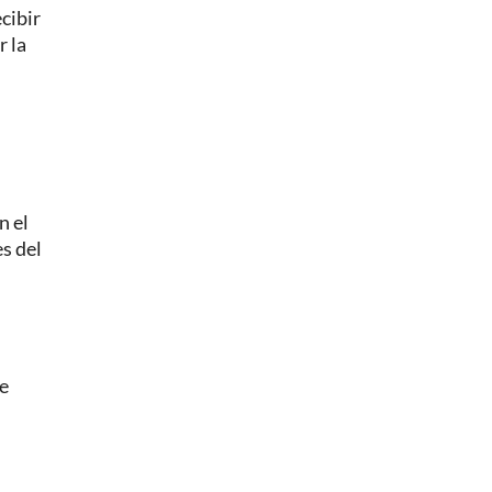
cibir
r la
n el
s del
de