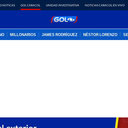
S NOTICAS
GOL CARACOL
UNIDAD INVESTIGATIVA
NOTICIAS CARACOL EN VIVO
INO
MILLONARIOS
JAMES RODRÍGUEZ
NÉSTOR LORENZO
SE
PUBLICIDAD