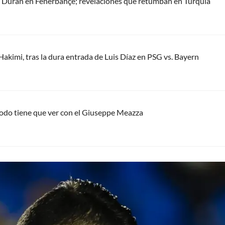
n Durán en Fenerbahçe; revelaciones que retumban en Turquía
Hakimi, tras la dura entrada de Luis Díaz en PSG vs. Bayern
; todo tiene que ver con el Giuseppe Meazza