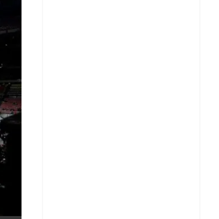
X
Whatsapp