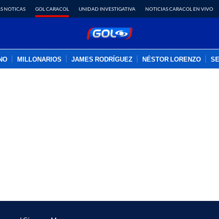
S NOTICAS
GOL CARACOL
UNIDAD INVESTIGATIVA
NOTICIAS CARACOL EN VIVO
INO
MILLONARIOS
JAMES RODRÍGUEZ
NÉSTOR LORENZO
SE
PUBLICIDAD