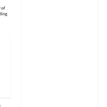
 of
ding
e