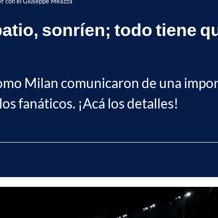
 ver con el Giuseppe Meazza
 patio, sonríen; todo tiene 
 como Milan comunicaron de una import
os fanáticos. ¡Acá los detalles!