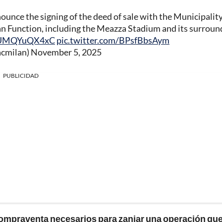
nce the signing of the deed of sale with the Municipality
ban Function, including the Meazza Stadium and its surroun
o/UMQYuQX4xC
pic.twitter.com/BPsfBbsAym
acmilan)
November 5, 2025
PUBLICIDAD
compraventa necesarios para zanjar una operación qu