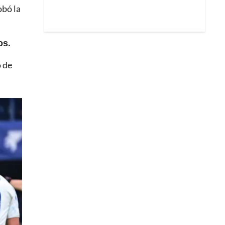
obó la
os.
o de