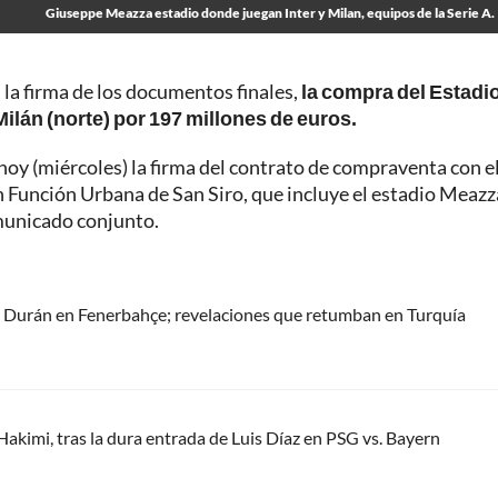
Giuseppe Meazza estadio donde juegan Inter y Milan, equipos de la Serie A.
n la firma de los documentos finales,
la compra del Estadi
lán (norte) por 197 millones de euros.
hoy (miércoles) la firma del contrato de compraventa con e
 Función Urbana de San Siro, que incluye el estadio Meazz
municado conjunto.
n Durán en Fenerbahçe; revelaciones que retumban en Turquía
Hakimi, tras la dura entrada de Luis Díaz en PSG vs. Bayern