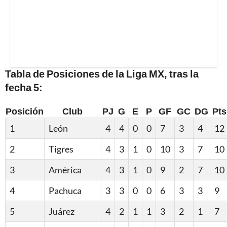
Tabla de Posiciones de la Liga MX, tras la
fecha 5:
Posición
Club
PJ
G
E
P
GF
GC
DG
Pts
1
León
4
4
0
0
7
3
4
12
2
Tigres
4
3
1
0
10
3
7
10
3
América
4
3
1
0
9
2
7
10
4
Pachuca
3
3
0
0
6
3
3
9
5
Juárez
4
2
1
1
3
2
1
7