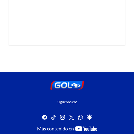
Síguenos en:
facebook
tiktok
instagram
twitter
whatsapp
google
youtube-
Más contenido en
footer