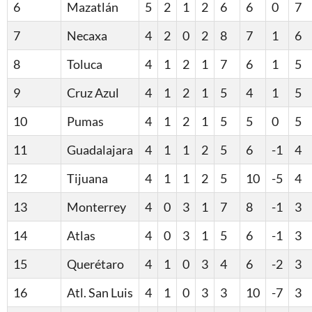
6
Mazatlán
5
2
1
2
6
6
0
7
7
Necaxa
4
2
0
2
8
7
1
6
8
Toluca
4
1
2
1
7
6
1
5
9
Cruz Azul
4
1
2
1
5
4
1
5
10
Pumas
4
1
2
1
5
5
0
5
11
Guadalajara
4
1
1
2
5
6
-1
4
12
Tijuana
4
1
1
2
5
10
-5
4
13
Monterrey
4
0
3
1
7
8
-1
3
14
Atlas
4
0
3
1
5
6
-1
3
15
Querétaro
4
1
0
3
4
6
-2
3
16
Atl. San Luis
4
1
0
3
3
10
-7
3