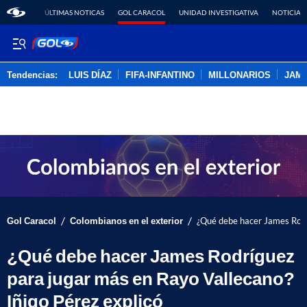
ÚLTIMAS NOTICAS
GOL CARACOL
UNIDAD INVESTIGATIVA
NOTICIAS
Tendencias:
LUIS DÍAZ
FIFA-INFANTINO
MILLONARIOS
JAM
PUBLICIDAD
/
/
Gol Caracol
Colombianos en el exterior
¿Qué debe hacer James Rodrí
¿Qué debe hacer James Rodríguez
para jugar más en Rayo Vallecano?
Iñigo Pérez explicó