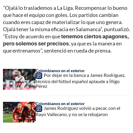
"Ojalá lo traslademos a La Liga. Recompensar lo bueno
que hace el equipo con goles. Los partidos cambian
cuando eres capaz de materializar lo que uno genera.
Ojalá tener la misma eficacia en Salamanca", puntualizó.
"Estoy de acuerdo en que
tenemos ciertos apagones,
pero solemos ser precisos
, ya que es la manera en
que entrenamos", sentenció en rueda de prensa.
Colombianos en el exterior
Por dejar en la banca a James Rodríguez,
técnico del fútbol español aplaude a Íñigo
Pérez
Colombianos en el exterior
James Rodríguez volvió a pecar, con el
Rayo Vallecano, y no se la rebajaron