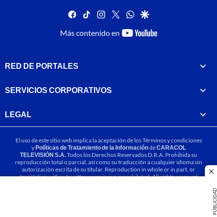
facebook
tiktok
instagram
twitter
whatsapp
google
youtube-
Más contenido en
footer
RED DE PORTALES
SERVICIOS CORPORATIVOS
LEGAL
El uso de este sitio web implica la aceptación de los
Términos y condiciones
y
Políticas de Tratamiento de la Información
de
CARACOL
TELEVISIÓN S.A.
Todos los Derechos Reservados D.R.A. Prohibida su
reproducción total o parcial, así como su traducción a cualquier idioma sin
autorización escrita de su titular. Reproduction in whole or in part, or
cl
translation without written permission is prohibited. All rights reserved
2025.
PUBLICIDA
MIEMBRO DE: