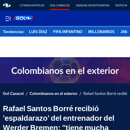
ÚLTIMAS NOTICAS
GOL CARACOL
UNIDAD INVESTIGATIVA
NOTICIAS
Tendencias:
LUIS DÍAZ
FIFA-INFANTINO
MILLONARIOS
JAM
PUBLICIDAD
/
/
Gol Caracol
Colombianos en el exterior
Rafael Santos Borré recibió
Rafael Santos Borré recibió
'espaldarazo' del entrenador del
Werder Bremen: "tiene mucha