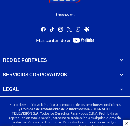
Síguenos en:
facebook
tiktok
instagram
twitter
whatsapp
google
youtube-
Más contenido en
footer
RED DE PORTALES
SERVICIOS CORPORATIVOS
LEGAL
El uso de este sitio web implica la aceptación de los
Términos y condiciones
y
Políticas de Tratamiento de la Información
de
CARACOL
TELEVISIÓN S.A.
Todos los Derechos Reservados D.R.A. Prohibida su
reproducción total o parcial, así como su traducción a cualquier idioma sin
autorización escrita de su titular. Reproduction in whole or in part, or
cl
translation without written permission is prohibited. All rights reserved